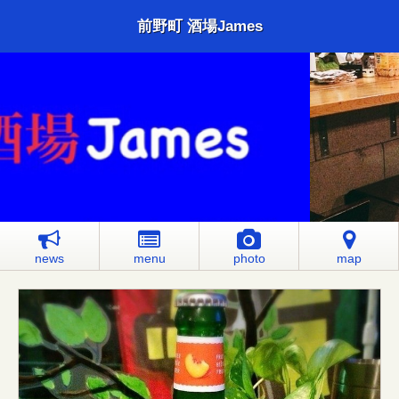
前野町 酒場James
news
menu
photo
map