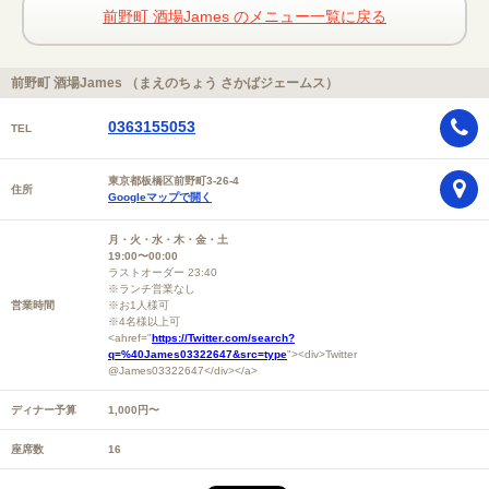
前野町 酒場James のメニュー一覧に戻る
前野町 酒場James （まえのちょう さかばジェームス）
0363155053
TEL
東京都板橋区前野町3-26-4
住所
Googleマップで開く
月・火・水・木・金・土
19:00〜00:00
ラストオーダー 23:40
※ランチ営業なし
営業時間
※お1人様可
※4名様以上可
<ahref="
https://Twitter.com/search?
q=%40James03322647&src=type
"><div>Twitter
@James03322647</div></a>
ディナー予算
1,000円〜
座席数
16