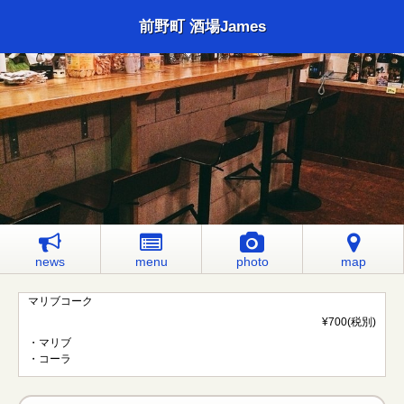
前野町 酒場James
news
menu
photo
map
マリブコーク
¥700(税別)
・マリブ
・コーラ