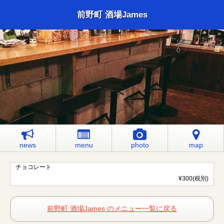
前野町 酒場James
news
menu
photo
map
チョコレート
¥300(税別)
前野町 酒場James のメニュー一覧に戻る