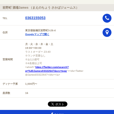
前野町 酒場James （まえのちょう さかばジェームス）
0363155053
TEL
東京都板橋区前野町3-26-4
住所
Googleマップで開く
月・火・水・木・金・土
19:00〜00:00
ラストオーダー 23:40
※ランチ営業なし
営業時間
※お1人様可
※4名様以上可
<ahref="
https://Twitter.com/search?
q=%40James03322647&src=type
"><div>Twitter
@James03322647</div></a>
ディナー予算
1,000円〜
座席数
16