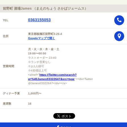
前野町 酒場James （まえのちょう さかばジェームス）
0363155053
TEL
東京都板橋区前野町3-26-4
住所
Googleマップで開く
月・火・水・木・金・土
19:00〜00:00
ラストオーダー 23:40
※ランチ営業なし
営業時間
※お1人様可
※4名様以上可
<ahref="
https://Twitter.com/search?
q=%40James03322647&src=type
"><div>Twitter
@James03322647</div></a>
ディナー予算
1,000円〜
座席数
16