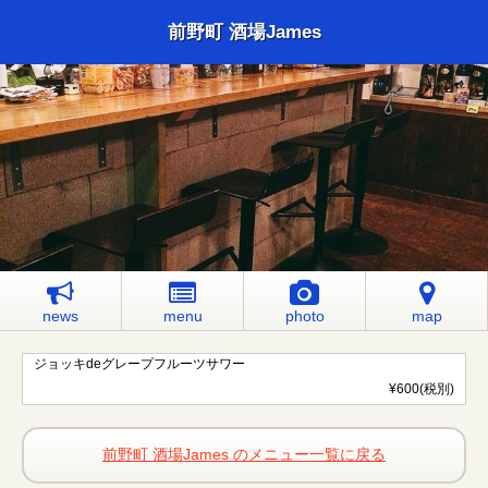
前野町 酒場James
news
menu
photo
map
ジョッキdeグレープフルーツサワー
¥600(税別)
前野町 酒場James のメニュー一覧に戻る