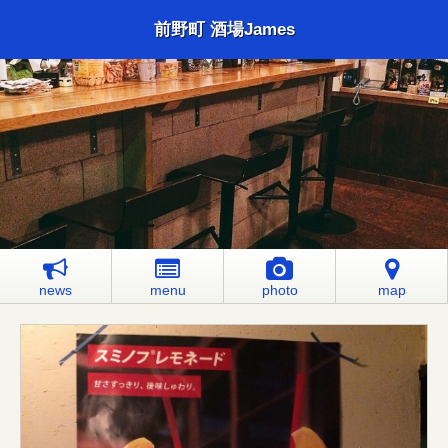
前野町 酒場James
news
menu
photo
map