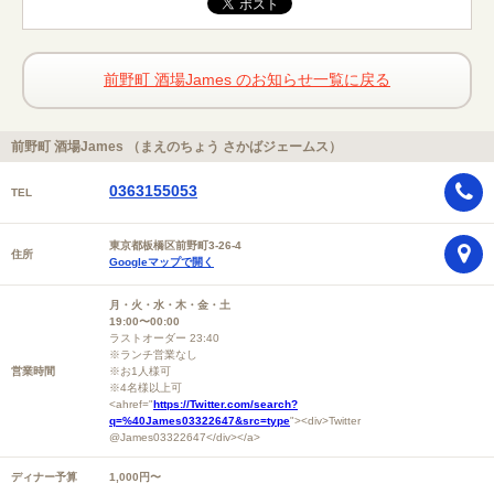
前野町 酒場James のお知らせ一覧に戻る
前野町 酒場James （まえのちょう さかばジェームス）
0363155053
TEL
東京都板橋区前野町3-26-4
住所
Googleマップで開く
月・火・水・木・金・土
19:00〜00:00
ラストオーダー 23:40
※ランチ営業なし
営業時間
※お1人様可
※4名様以上可
<ahref="
https://Twitter.com/search?
q=%40James03322647&src=type
"><div>Twitter
@James03322647</div></a>
ディナー予算
1,000円〜